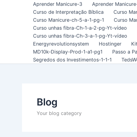
Skip
Aprender Manicure-3
Aprender Manicure
to
Curso de Interpretação Bíblica
Curso Man
content
Curso Manicure-ch-5-a-1-pg-1
Curso Man
Curso unhas fibra-Ch-1-a-2-pg-Yt-vídeo
Curso unhas fibra-Ch-3-a-1-pg-Yt-vídeo
Energyrevolutionsystem
Hostinger
Ki
MD10k-Display-Prod-1-a1-pg1
Passo a P
Segredos dos Investimentos-1-1-1
TedsW
Blog
Your blog category