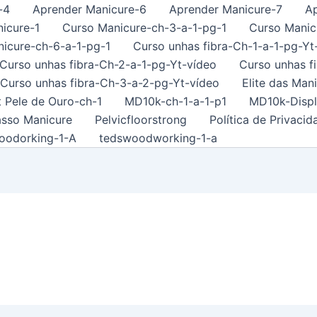
-4
Aprender Manicure-6
Aprender Manicure-7
A
icure-1
Curso Manicure-ch-3-a-1-pg-1
Curso Manic
icure-ch-6-a-1-pg-1
Curso unhas fibra-Ch-1-a-1-pg-Yt
Curso unhas fibra-Ch-2-a-1-pg-Yt-vídeo
Curso unhas f
Curso unhas fibra-Ch-3-a-2-pg-Yt-vídeo
Elite das Man
t Pele de Ouro-ch-1
MD10k-ch-1-a-1-p1
MD10k-Displ
asso Manicure
Pelvicfloorstrong
Política de Privacid
oodorking-1-A
tedswoodworking-1-a