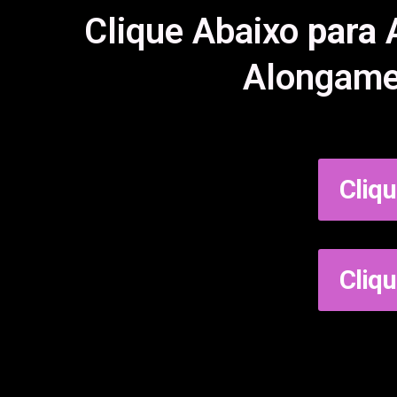
Clique Abaixo
para
A
Alongamen
Cliqu
Cliqu