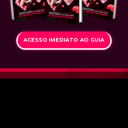
ACESSO IMEDIATO AO GUIA
Copyright 2025- EV NEGÓCIOS DIGITAIS ® Todos os
direitos reservados.5
Termos de Uso Políticas de Privacidade
PIRATARIA É CRIME
A venda do Elite das Manicures só pode ser realizada através deste
site. Qualquer outro site onde você encontre este programa é uma